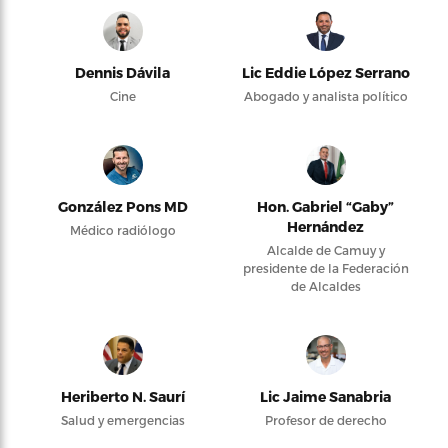
Dennis Dávila
Lic Eddie López Serrano
Cine
Abogado y analista político
González Pons MD
Hon. Gabriel “Gaby”
Hernández
Médico radiólogo
Alcalde de Camuy y
presidente de la Federación
de Alcaldes
Heriberto N. Saurí
Lic Jaime Sanabria
Salud y emergencias
Profesor de derecho