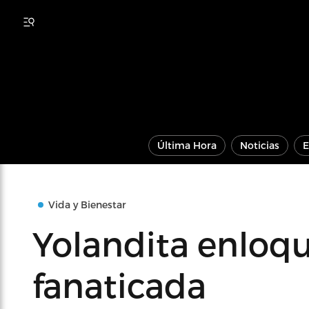
Última Hora
Noticias
E
Vida y Bienestar
Yolandita enloqu
fanaticada