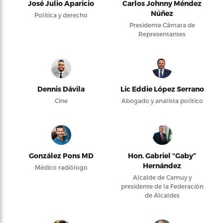
José Julio Aparicio
Carlos Johnny Méndez
Núñez
Política y derecho
Presidente Cámara de
Representantes
Dennis Dávila
Lic Eddie López Serrano
Cine
Abogado y analista político
González Pons MD
Hon. Gabriel “Gaby”
Hernández
Médico radiólogo
Alcalde de Camuy y
presidente de la Federación
de Alcaldes