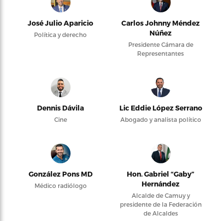
José Julio Aparicio
Carlos Johnny Méndez
Núñez
Política y derecho
Presidente Cámara de
Representantes
Dennis Dávila
Lic Eddie López Serrano
Cine
Abogado y analista político
González Pons MD
Hon. Gabriel “Gaby”
Hernández
Médico radiólogo
Alcalde de Camuy y
presidente de la Federación
de Alcaldes