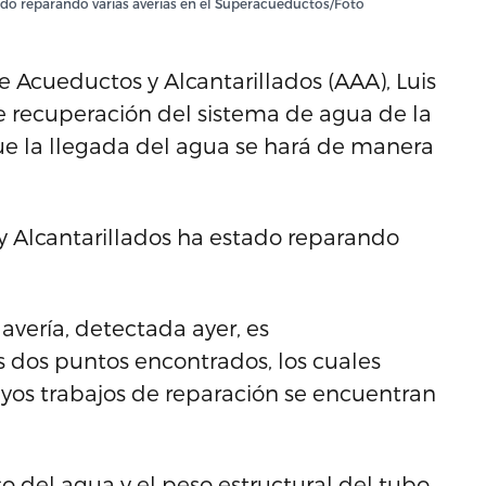
ado reparando varias averías en el Superacueductos/Foto
e Acueductos y Alcantarillados (AAA), Luis
e recuperación del sistema de agua de la
e la llegada del agua se hará de manera
y Alcantarillados ha estado reparando
avería, detectada ayer, es
os dos puntos encontrados, los cuales
yos trabajos de reparación se encuentran
eso del agua y el peso estructural del tubo