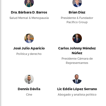
Dra. Bárbara D. Barros
Brian Díaz
Salud Mental & Menopausia
Presidente & Fundador
Pacifico Group
José Julio Aparicio
Carlos Johnny Méndez
Núñez
Política y derecho
Presidente Cámara de
Representantes
Dennis Dávila
Lic Eddie López Serrano
Cine
Abogado y analista político