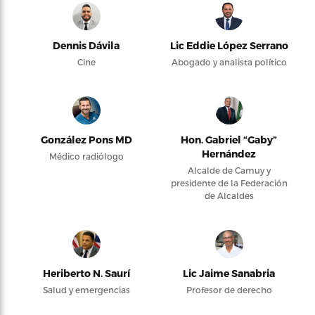
Dennis Dávila
Lic Eddie López Serrano
Cine
Abogado y analista político
González Pons MD
Hon. Gabriel “Gaby”
Hernández
Médico radiólogo
Alcalde de Camuy y
presidente de la Federación
de Alcaldes
Heriberto N. Saurí
Lic Jaime Sanabria
Salud y emergencias
Profesor de derecho