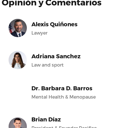
Opinión y Comentarios
Alexis Quiñones
Lawyer
Adriana Sanchez
Law and sport
Dr. Barbara D. Barros
Mental Health & Menopause
Brian Díaz
President & Founder Pacifico