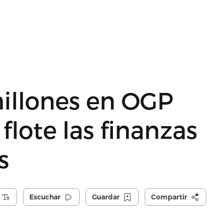
millones en OGP
flote las finanzas
s
Escuchar
Guardar
Compartir