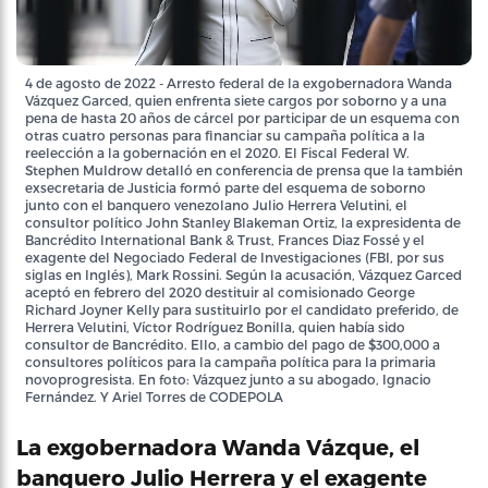
4 de agosto de 2022 - Arresto federal de la exgobernadora Wanda
Vázquez Garced, quien enfrenta siete cargos por soborno y a una
pena de hasta 20 años de cárcel por participar de un esquema con
otras cuatro personas para financiar su campaña política a la
reelección a la gobernación en el 2020. El Fiscal Federal W.
Stephen Muldrow detalló en conferencia de prensa que la también
exsecretaria de Justicia formó parte del esquema de soborno
junto con el banquero venezolano Julio Herrera Velutini, el
consultor político John Stanley Blakeman Ortiz, la expresidenta de
Bancrédito International Bank & Trust, Frances Diaz Fossé y el
exagente del Negociado Federal de Investigaciones (FBI, por sus
siglas en Inglés), Mark Rossini. Según la acusación, Vázquez Garced
aceptó en febrero del 2020 destituir al comisionado George
Richard Joyner Kelly para sustituirlo por el candidato preferido, de
Herrera Velutini, Víctor Rodríguez Bonilla, quien había sido
consultor de Bancrédito. Ello, a cambio del pago de $300,000 a
consultores políticos para la campaña política para la primaria
novoprogresista. En foto: Vázquez junto a su abogado, Ignacio
Fernández. Y Ariel Torres de CODEPOLA
La exgobernadora Wanda Vázque, el
banquero Julio Herrera y el exagente