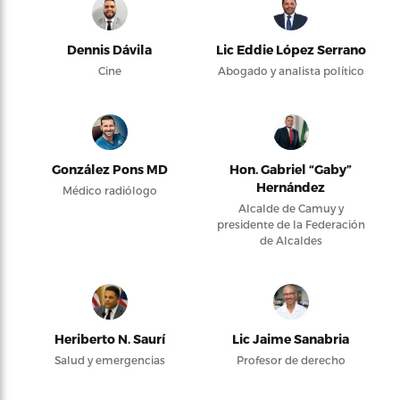
Dennis Dávila
Lic Eddie López Serrano
Cine
Abogado y analista político
González Pons MD
Hon. Gabriel “Gaby”
Hernández
Médico radiólogo
Alcalde de Camuy y
presidente de la Federación
de Alcaldes
Heriberto N. Saurí
Lic Jaime Sanabria
Salud y emergencias
Profesor de derecho