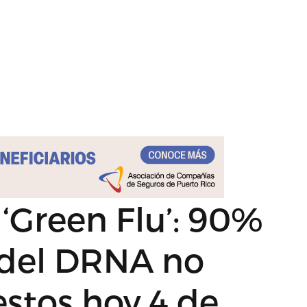
 ‘Green Flu’: 90%
s del DRNA no
stos hoy 4 de