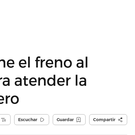
 el freno al
a atender la
ero
Escuchar
Guardar
Compartir