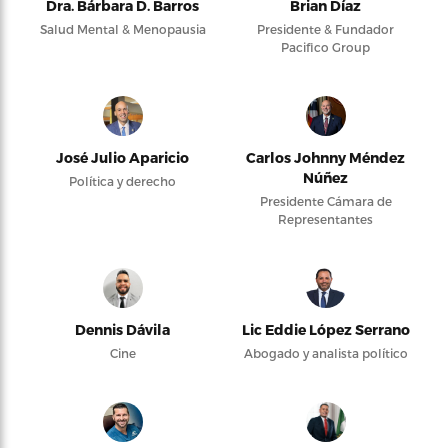
Dra. Bárbara D. Barros
Brian Díaz
Salud Mental & Menopausia
Presidente & Fundador
Pacifico Group
José Julio Aparicio
Carlos Johnny Méndez
Núñez
Política y derecho
Presidente Cámara de
Representantes
Dennis Dávila
Lic Eddie López Serrano
Cine
Abogado y analista político