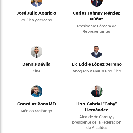
José Julio Aparicio
Carlos Johnny Méndez
Núñez
Política y derecho
Presidente Cámara de
Representantes
Dennis Dávila
Lic Eddie López Serrano
Cine
Abogado y analista político
González Pons MD
Hon. Gabriel “Gaby”
Hernández
Médico radiólogo
Alcalde de Camuy y
presidente de la Federación
de Alcaldes