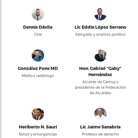
Dennis Dávila
Lic Eddie López Serrano
Cine
Abogado y analista político
González Pons MD
Hon. Gabriel “Gaby”
Hernández
Médico radiólogo
Alcalde de Camuy y
presidente de la Federación
de Alcaldes
Heriberto N. Saurí
Lic Jaime Sanabria
Salud y emergencias
Profesor de derecho