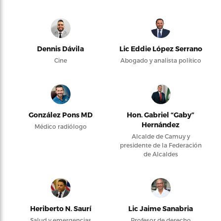
Dennis Dávila
Lic Eddie López Serrano
Cine
Abogado y analista político
González Pons MD
Hon. Gabriel “Gaby”
Hernández
Médico radiólogo
Alcalde de Camuy y
presidente de la Federación
de Alcaldes
Heriberto N. Saurí
Lic Jaime Sanabria
Salud y emergencias
Profesor de derecho