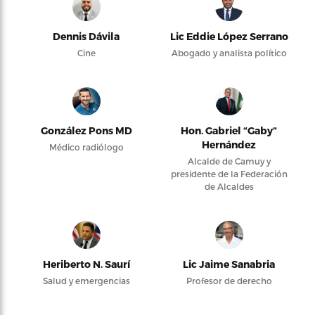
Dennis Dávila
Lic Eddie López Serrano
Cine
Abogado y analista político
González Pons MD
Hon. Gabriel “Gaby”
Hernández
Médico radiólogo
Alcalde de Camuy y
presidente de la Federación
de Alcaldes
Heriberto N. Saurí
Lic Jaime Sanabria
Salud y emergencias
Profesor de derecho