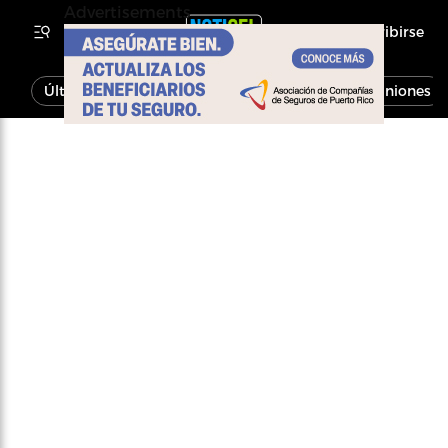
Advertisements
Inscribirse
Última Hora
Noticias
Economía
Opiniones