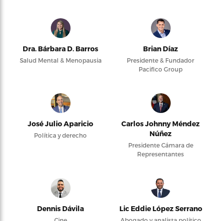
Dra. Bárbara D. Barros
Brian Díaz
Salud Mental & Menopausia
Presidente & Fundador
Pacifico Group
José Julio Aparicio
Carlos Johnny Méndez
Núñez
Política y derecho
Presidente Cámara de
Representantes
Dennis Dávila
Lic Eddie López Serrano
Cine
Abogado y analista político