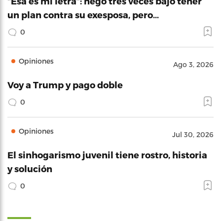
“Esa es mi letra”: negó tres veces bajo tener
un plan contra su exesposa, pero…
0
Opiniones
Ago 3, 2026
Voy a Trump y pago doble
0
Opiniones
Jul 30, 2026
El sinhogarismo juvenil tiene rostro, historia
y solución
0