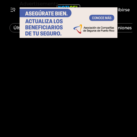
Advertisements
Inscribirse
Última Hora
Noticias
Economía
Opiniones