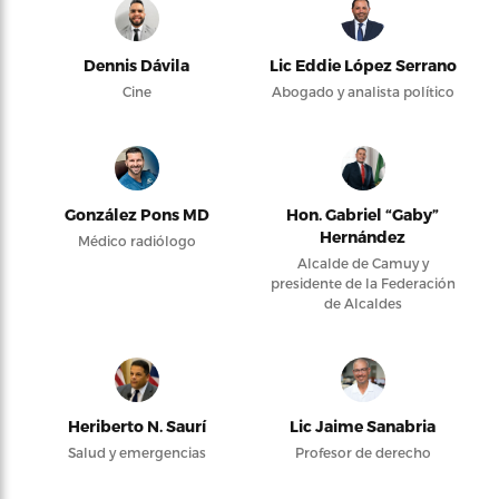
Dennis Dávila
Lic Eddie López Serrano
Cine
Abogado y analista político
González Pons MD
Hon. Gabriel “Gaby”
Hernández
Médico radiólogo
Alcalde de Camuy y
presidente de la Federación
de Alcaldes
Heriberto N. Saurí
Lic Jaime Sanabria
Salud y emergencias
Profesor de derecho