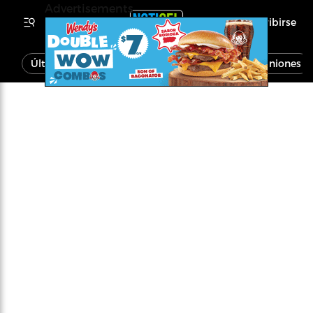
Advertisements
Inscribirse
Última Hora
Noticias
Economía
Opiniones