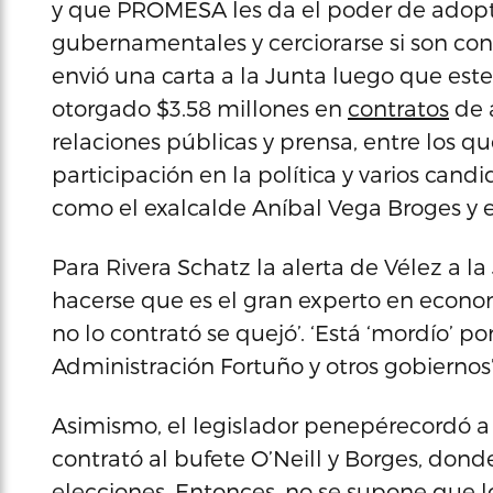
y que PROMESA les da el poder de adoptar
gubernamentales y cerciorarse si son cons
envió una carta a la Junta luego que est
otorgado $3.58 millones en
contratos
de a
relaciones públicas y prensa, entre los 
participación en la política y varios can
como el exalcalde Aníbal Vega Broges y e
Para Rivera Schatz la alerta de Vélez a 
hacerse que es el gran experto en econ
no lo contrató se quejó’. ‘Está ‘mordío’ p
Administración Fortuño y otros gobiernos’
Asimismo, el legislador penepérecordó a C
contrató al bufete O’Neill y Borges, donde
elecciones. Entonces, no se supone que l