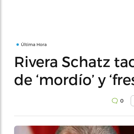
Última Hora
Rivera Schatz ta
de ‘mordío’ y ‘fre
0