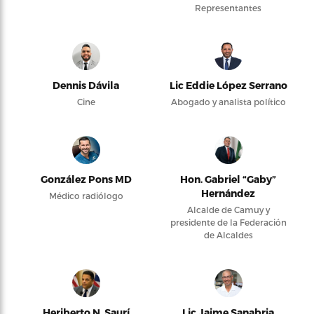
Representantes
Dennis Dávila
Lic Eddie López Serrano
Cine
Abogado y analista político
González Pons MD
Hon. Gabriel “Gaby”
Hernández
Médico radiólogo
Alcalde de Camuy y
presidente de la Federación
de Alcaldes
Heriberto N. Saurí
Lic Jaime Sanabria