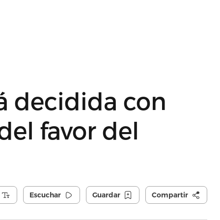
á decidida con
el favor del
Escuchar
Guardar
Compartir