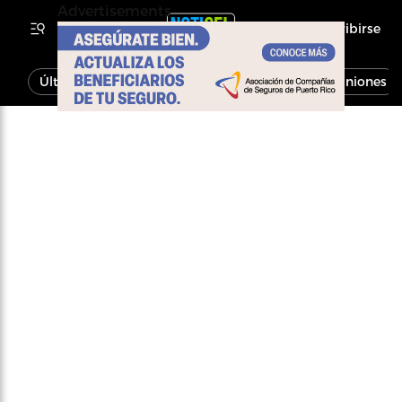
Advertisements
Inscribirse
Última Hora
Noticias
Economía
Opiniones