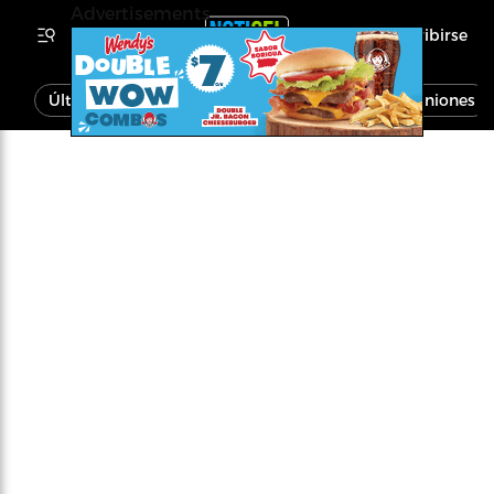
Advertisements
Inscribirse
Última Hora
Noticias
Economía
Opiniones