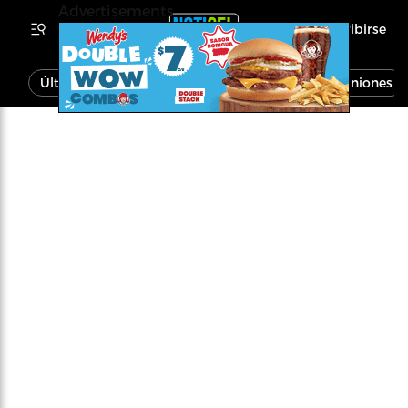
Advertisements
Inscribirse
Última Hora
Noticias
Economía
Opiniones