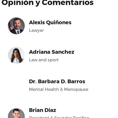
Opinión y Comentarios
Alexis Quiñones
Lawyer
Adriana Sanchez
Law and sport
Dr. Barbara D. Barros
Mental Health & Menopause
Brian Díaz
President & Founder Pacifico