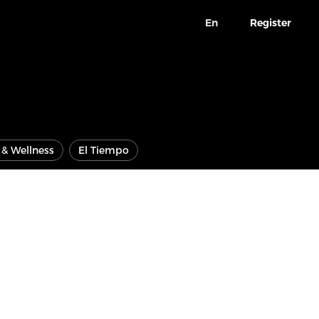
En
Register
e & Wellness
El Tiempo