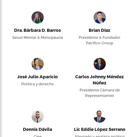
Dra. Bárbara D. Barros
Brian Díaz
Salud Mental & Menopausia
Presidente & Fundador
Pacifico Group
José Julio Aparicio
Carlos Johnny Méndez
Núñez
Política y derecho
Presidente Cámara de
Representantes
Dennis Dávila
Lic Eddie López Serrano
Cine
Abogado y analista político