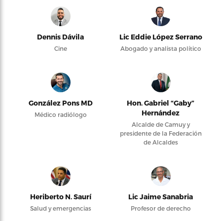
Dennis Dávila
Lic Eddie López Serrano
Cine
Abogado y analista político
González Pons MD
Hon. Gabriel “Gaby”
Hernández
Médico radiólogo
Alcalde de Camuy y
presidente de la Federación
de Alcaldes
Heriberto N. Saurí
Lic Jaime Sanabria
Salud y emergencias
Profesor de derecho