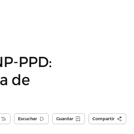
NP-PPD:
ca de
Escuchar
Guardar
Compartir