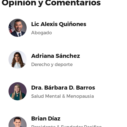
Opinión y Comentarios
Lic Alexis Quiñones
Abogado
Adriana Sánchez
Derecho y deporte
Dra. Bárbara D. Barros
Salud Mental & Menopausia
Brian Díaz
Presidente & Fundador Pacifico