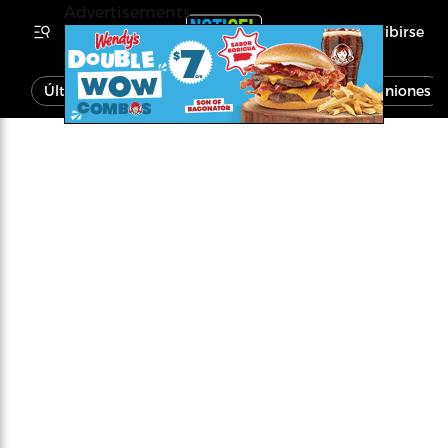
Advertisements
Inscribirse
Última Hora
Noticias
Economía
Opiniones