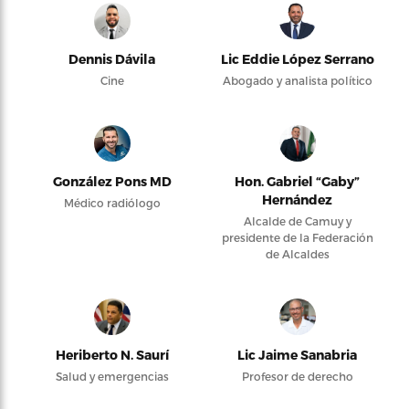
Dennis Dávila
Lic Eddie López Serrano
Cine
Abogado y analista político
González Pons MD
Hon. Gabriel “Gaby”
Hernández
Médico radiólogo
Alcalde de Camuy y
presidente de la Federación
de Alcaldes
Heriberto N. Saurí
Lic Jaime Sanabria
Salud y emergencias
Profesor de derecho