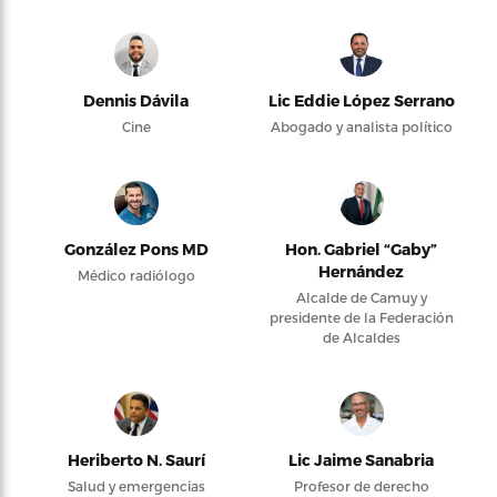
Dennis Dávila
Lic Eddie López Serrano
Cine
Abogado y analista político
González Pons MD
Hon. Gabriel “Gaby”
Hernández
Médico radiólogo
Alcalde de Camuy y
presidente de la Federación
de Alcaldes
Heriberto N. Saurí
Lic Jaime Sanabria
Salud y emergencias
Profesor de derecho