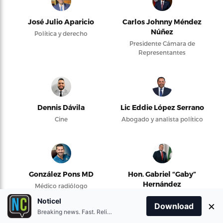
José Julio Aparicio
Carlos Johnny Méndez
Núñez
Política y derecho
Presidente Cámara de
Representantes
Dennis Dávila
Lic Eddie López Serrano
Cine
Abogado y analista político
González Pons MD
Hon. Gabriel “Gaby”
Hernández
Médico radiólogo
Alcalde de Camuy y
Noticel
×
presidente de la Federación
Download
Breaking news. Fast. Reliable.
de Alcaldes