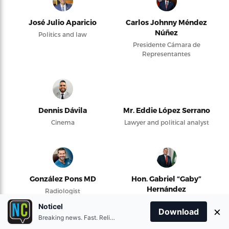
José Julio Aparicio
Carlos Johnny Méndez
Núñez
Politics and law
Presidente Cámara de
Representantes
Dennis Dávila
Mr. Eddie López Serrano
Cinema
Lawyer and political analyst
González Pons MD
Hon. Gabriel “Gaby”
Hernández
Radiologist
Alcalde de Camuy y
Noticel
×
presidente de la Federación
Download
Breaking news. Fast. Reliable.
de Alcaldes