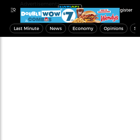
Advertisements
Register
Last Minute
News
Economy
Opinions
Sp