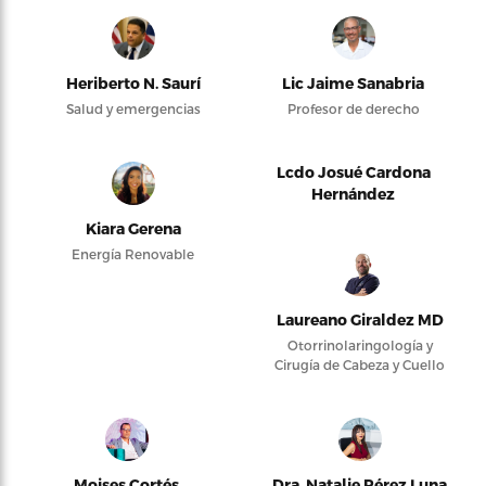
Heriberto N. Saurí
Lic Jaime Sanabria
Salud y emergencias
Profesor de derecho
Lcdo Josué Cardona
Hernández
Kiara Gerena
Energía Renovable
Laureano Giraldez MD
Otorrinolaringología y
Cirugía de Cabeza y Cuello
Moises Cortés
Dra. Natalie Pérez Luna