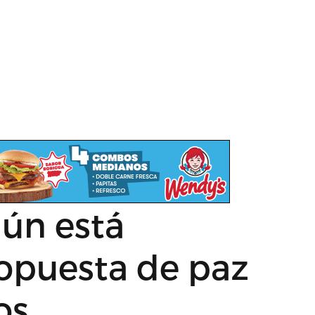
aún está
ropuesta de paz
os