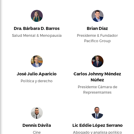
Dra. Bárbara D. Barros
Brian Díaz
Salud Mental & Menopausia
Presidente & Fundador
Pacifico Group
José Julio Aparicio
Carlos Johnny Méndez
Núñez
Política y derecho
Presidente Cámara de
Representantes
Dennis Dávila
Lic Eddie López Serrano
Cine
Abogado y analista político