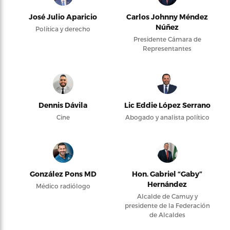
José Julio Aparicio
Carlos Johnny Méndez
Núñez
Política y derecho
Presidente Cámara de
Representantes
Dennis Dávila
Lic Eddie López Serrano
Cine
Abogado y analista político
González Pons MD
Hon. Gabriel “Gaby”
Hernández
Médico radiólogo
Alcalde de Camuy y
presidente de la Federación
de Alcaldes