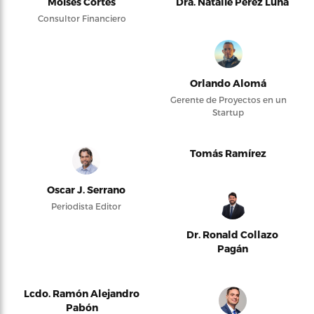
Moises Cortés
Dra. Natalie Pérez Luna
Consultor Financiero
Orlando Alomá
Gerente de Proyectos en un
Startup
Tomás Ramírez
Oscar J. Serrano
Periodista Editor
Dr. Ronald Collazo
Pagán
Lcdo. Ramón Alejandro
Pabón