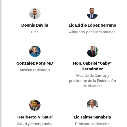
Dennis Dávila
Lic Eddie López Serrano
Cine
Abogado y analista político
González Pons MD
Hon. Gabriel “Gaby”
Hernández
Médico radiólogo
Alcalde de Camuy y
presidente de la Federación
de Alcaldes
Heriberto N. Saurí
Lic Jaime Sanabria
Salud y emergencias
Profesor de derecho