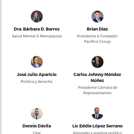
Dra. Bárbara D. Barros
Brian Díaz
Salud Mental & Menopausia
Presidente & Fundador
Pacifico Group
José Julio Aparicio
Carlos Johnny Méndez
Núñez
Política y derecho
Presidente Cámara de
Representantes
Dennis Dávila
Lic Eddie López Serrano
Cine
Abogado y analista político