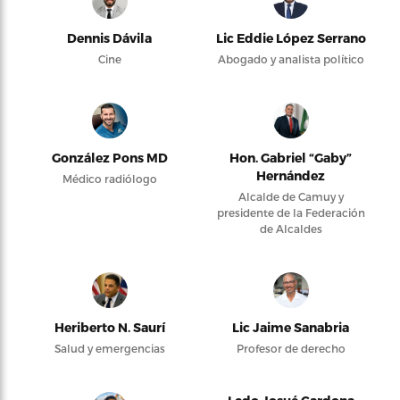
Dennis Dávila
Lic Eddie López Serrano
Cine
Abogado y analista político
González Pons MD
Hon. Gabriel “Gaby”
Hernández
Médico radiólogo
Alcalde de Camuy y
presidente de la Federación
de Alcaldes
Heriberto N. Saurí
Lic Jaime Sanabria
Salud y emergencias
Profesor de derecho