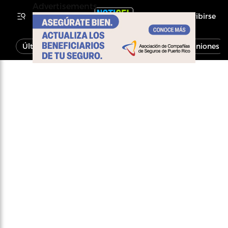
Advertisements
Inscribirse
Última Hora
Noticias
Economía
Opiniones