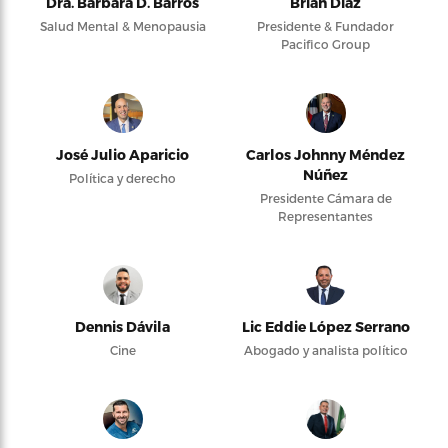
Dra. Bárbara D. Barros
Brian Díaz
Salud Mental & Menopausia
Presidente & Fundador
Pacifico Group
José Julio Aparicio
Carlos Johnny Méndez
Núñez
Política y derecho
Presidente Cámara de
Representantes
Dennis Dávila
Lic Eddie López Serrano
Cine
Abogado y analista político