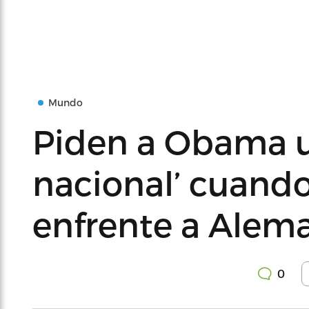
Mundo
Piden a Obama un
nacional’ cuand
enfrente a Alem
0