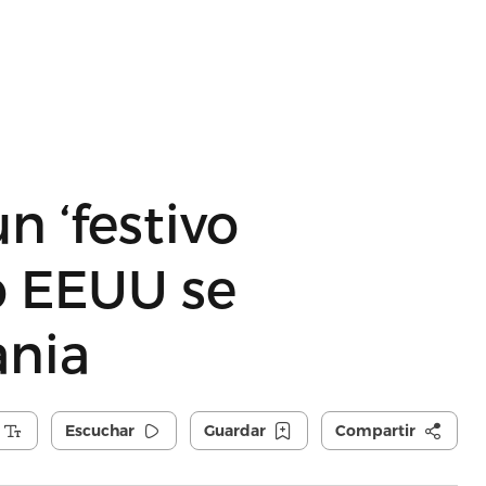
 ‘festivo
o EEUU se
ania
Escuchar
Guardar
Compartir