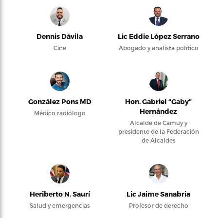
Dennis Dávila
Lic Eddie López Serrano
Cine
Abogado y analista político
González Pons MD
Hon. Gabriel “Gaby”
Hernández
Médico radiólogo
Alcalde de Camuy y
presidente de la Federación
de Alcaldes
Heriberto N. Saurí
Lic Jaime Sanabria
Salud y emergencias
Profesor de derecho