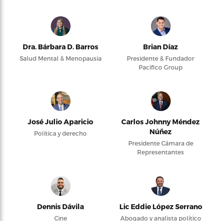
Dra. Bárbara D. Barros
Brian Díaz
Salud Mental & Menopausia
Presidente & Fundador
Pacifico Group
José Julio Aparicio
Carlos Johnny Méndez
Núñez
Política y derecho
Presidente Cámara de
Representantes
Dennis Dávila
Lic Eddie López Serrano
Cine
Abogado y analista político