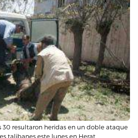
s 30 resultaron heridas en un doble ataque
s talibanes este lunes en Herat.